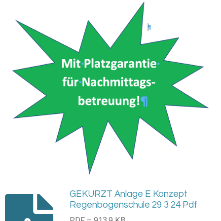
GEKURZT Anlage E Konzept
Regenbogenschule 29 3 24 Pdf
PDF – 913,9 KB